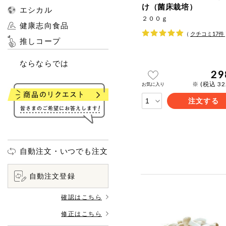
け（菌床栽培）
エシカル
２００ｇ
健康志向食品
（
クチコミ
17
件
推しコープ
ならならでは
29
※ (税込 3
お気に入り
注文する
自動注文・いつでも注文
自動注文登録
確認はこちら
修正はこちら