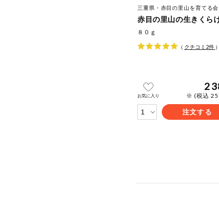
三重県・赤目の里山を育てる会
赤目の里山の生きくら
８０ｇ
（
クチコミ
2
件
23
※ (税込 2
お気に入り
注文する