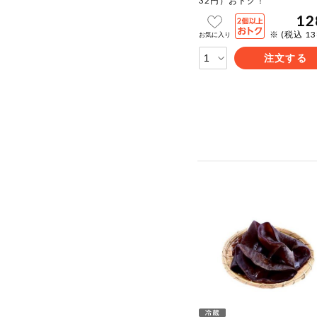
32円）おトク！
12
※ (税込 1
お気に入り
注文する