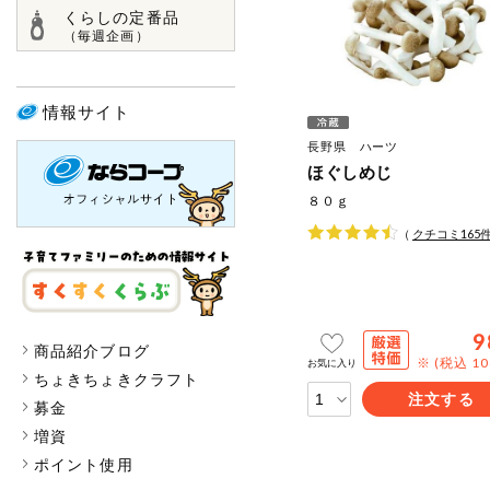
くらしの定番品
（毎週企画）
情報サイト
長野県 ハーツ
ほぐしめじ
８０ｇ
（
クチコミ
165
9
商品紹介ブログ
※ (税込 1
お気に入り
ちょきちょきクラフト
注文する
募金
増資
ポイント使用