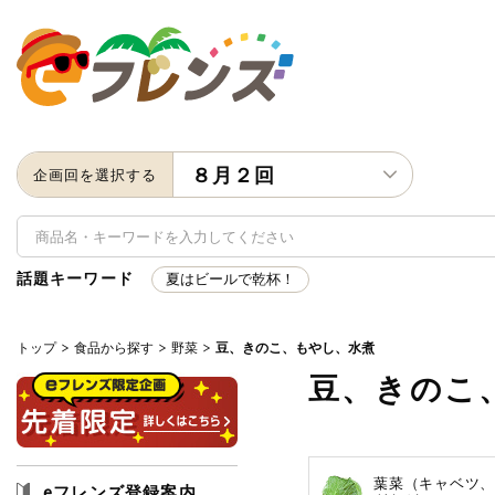
８月２回
企画回を選択する
話題キーワード
夏はビールで乾杯！
トップ
食品から探す
野菜
豆、きのこ、もやし、水煮
キーワード
豆、きのこ
キーワードをすべて含む
いず
メーカー名
葉菜（キャベツ
eフレンズ登録案内