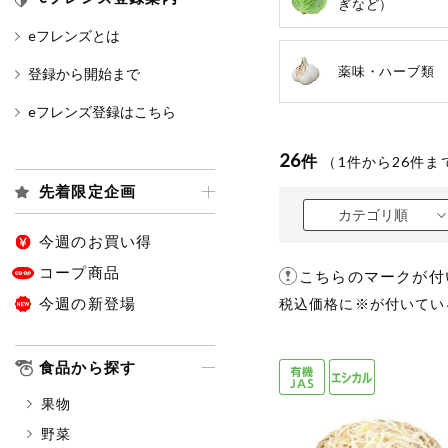
ぎなど）
eフレンズとは
カテゴリ
薬味・ハーブ類
登録から開始まで
eフレンズ登録はこちら
特価情報
26
件
（
1
件から
26
件ま
先着限定企画
アレルゲン情報
特定原材料と特定原材料に準ずる
カテゴリ順
特定原材料
今週のお買い得
小麦
そば
卵
コープ商品
こちらのマークが付
今週の新登場
税込価格に※が付いてい
特定原材料に準ずるもの
アーモンド
あわび
食品から探す
オレンジ
カシュ
果物
ごま
さけ
野菜
大豆
鶏肉