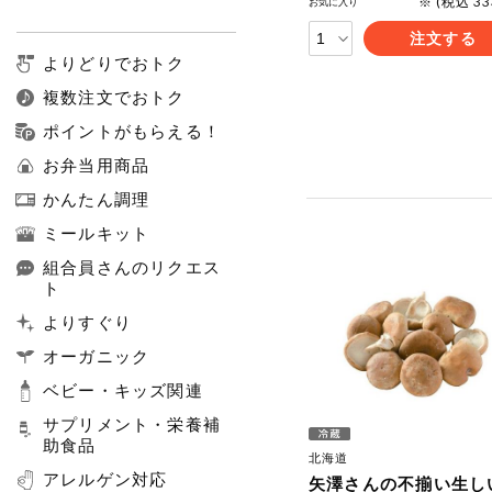
※ (税込 3
お気に入り
注文する
よりどりでおトク
複数注文でおトク
ポイントがもらえる！
お弁当用商品
かんたん調理
ミールキット
組合員さんのリクエス
ト
よりすぐり
オーガニック
ベビー・キッズ関連
サプリメント・栄養補
助食品
北海道
アレルゲン対応
矢澤さんの不揃い生し