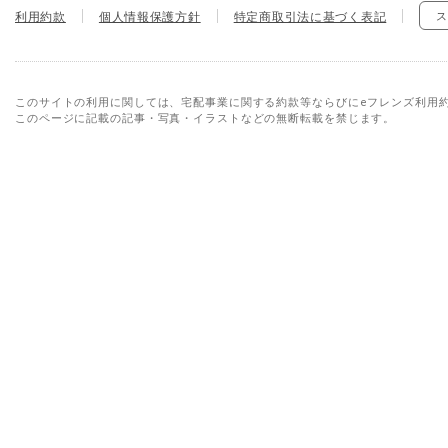
利用約款
個人情報保護方針
特定商取引法に基づく表記
ス
このサイトの利用に関しては、宅配事業に関する約款等ならびにeフレンズ利用
このページに記載の記事・写真・イラストなどの無断転載を禁じます。