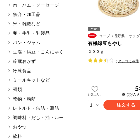
肉・ハム・ソーセージ
マカダミアナッツ
もも
魚介・加工品
アレルゲン情報は、商品企画時の
米・雑穀など
ください。
特定原材料に準ずるものは、お取
卵・牛乳・乳製品
コープ（長野県 サラダコス
パン・ジャム
有機緑豆もやし
豆腐・納豆・こんにゃく
２００ｇ
冷蔵おかず
（
クチコミ
24
件
リセット
冷凍食品
ミールキットなど
5
麺類
※ (税込 6
お気に入り
乾物・粉類
注文する
レトルト・缶詰・瓶詰
調味料・だし・油・ルー
おやつ
飲料