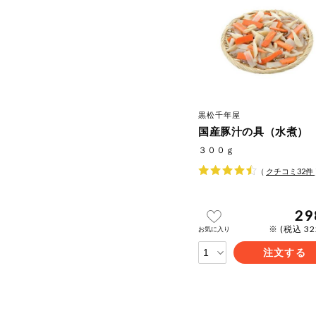
黒松千年屋
国産豚汁の具（水煮）
３００ｇ
（
クチコミ
32
件
29
※ (税込 3
お気に入り
注文する