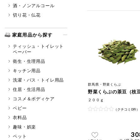
酒・ノンアルコール
切り花・仏花
家庭用品から探す
ティッシュ・トイレット
ペーパー
衛生・生理用品
キッチン用品
洗濯・バス・トイレ用品
群馬県・野菜くらぶ
住居・生活用品
野菜くらぶの茶豆（枝
コスメ＆ボディケア
２００ｇ
ベビー
（クチコミ0件）
衣料品
趣味・娯楽
30
ペット