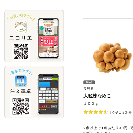
長野県
大粒株なめこ
１００ｇ
（
クチコミ
34
件
2点以上で1点あたり30円（