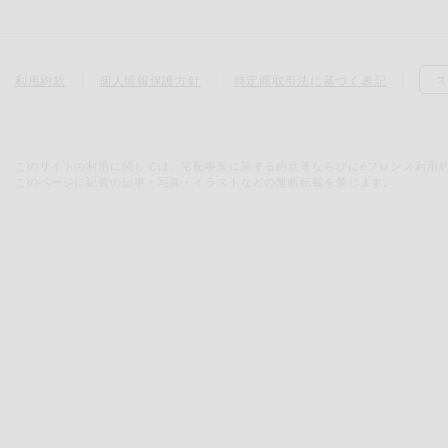
利用約款
個人情報保護方針
特定商取引法に基づく表記
ス
このサイトの利用に関しては、宅配事業に関する約款等ならびにeフレンズ利用
このページに記載の記事・写真・イラストなどの無断転載を禁じます。