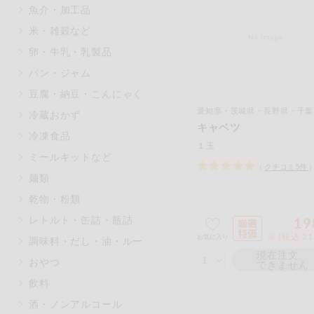
魚介・加工品
マカダミアナッツ
もも
米・雑穀など
アレルゲン情報は、商品企画時の
卵・牛乳・乳製品
ください。
特定原材料に準ずるものは、お取
パン・ジャム
豆腐・納豆・こんにゃく
愛知県・茨城県・長野県・千葉県・群
冷蔵おかず
キャベツ
冷凍食品
リセット
１玉
ミールキットなど
（
クチコミ
5
件
麺類
乾物・粉類
レトルト・缶詰・瓶詰
19
※ (税込 2
お気に入り
調味料・だし・油・ルー
現在注文
おやつ
できません
飲料
酒・ノンアルコール