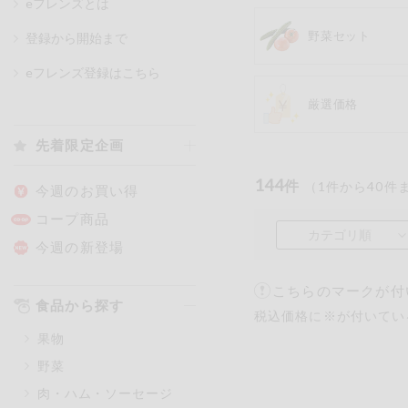
eフレンズとは
野菜セット
登録から開始まで
カテゴリ
eフレンズ登録はこちら
厳選価格
特価情報
先着限定企画
144
アレルゲン情報
件
（
1
件から
40
件
特定原材料と特定原材料に準ずる
今週のお買い得
特定原材料
コープ商品
カテゴリ順
小麦
そば
卵
今週の新登場
こちらのマークが付
特定原材料に準ずるもの
食品から探す
税込価格に※が付いてい
アーモンド
あわび
果物
オレンジ
カシュ
野菜
ごま
さけ
肉・ハム・ソーセージ
大豆
鶏肉