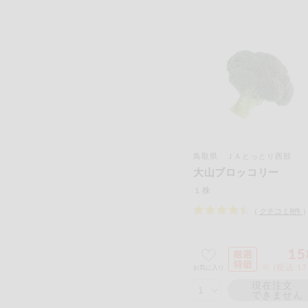
鳥取県 ＪＡとっとり西部
大山ブロッコリー
１株
（
クチコミ
8
件
15
※ (税込 1
お気に入り
現在注文
できません