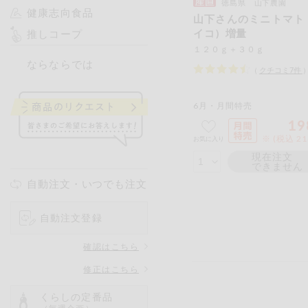
徳島県 山下農園
健康志向食品
山下さんのミニトマト
イコ）増量
推しコープ
１２０ｇ＋３０ｇ
ならならでは
（
クチコミ
7
件
6月・月間特売
19
※ (税込 2
お気に入り
現在注文
できません
自動注文・いつでも注文
自動注文登録
確認はこちら
修正はこちら
くらしの定番品