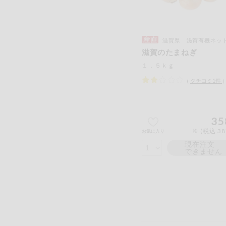
滋賀県 滋賀有機ネットワ
滋賀のたまねぎ
１．５ｋｇ
（
クチコミ
1
件
35
※ (税込 3
お気に入り
現在注文
できません