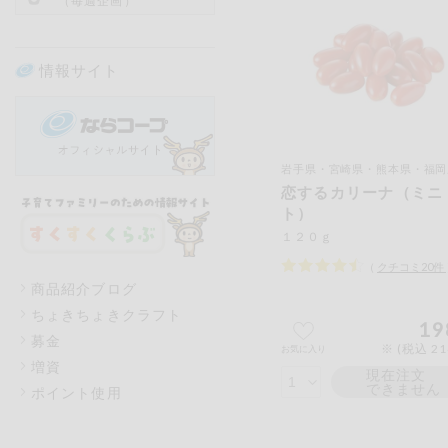
（毎週企画）
情報サイト
岩手県・宮崎県・熊本県・福岡県・新
恋するカリーナ（ミニ
ト）
１２０ｇ
（
クチコミ
20
件
商品紹介ブログ
ちょきちょきクラフト
19
募金
※ (税込 2
お気に入り
増資
現在注文
できません
ポイント使用