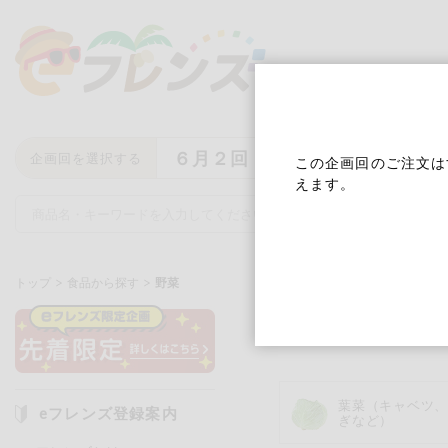
６月２回
企画回を選択する
この企画回のご注文は
えます。
トップ
食品から探す
野菜
野菜
キーワード
キーワードをすべて含む
いず
葉菜（キャベツ
eフレンズ登録案内
ぎなど）
メーカー名