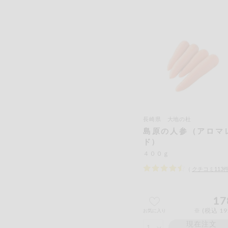
長崎県 大地の杜
島原の人参（アロマ
ド）
４００ｇ
（
クチコミ
113
17
※ (税込 1
お気に入り
現在注文