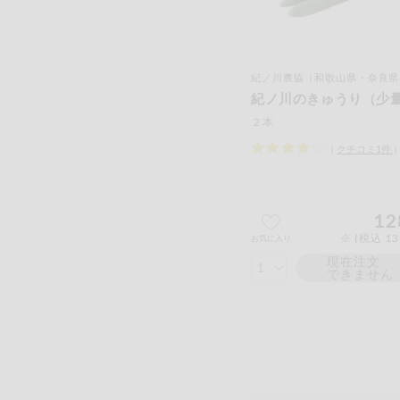
紀ノ川農協（和歌山県・奈良県
紀ノ川のきゅうり（少
２本
（
クチコミ
1
件
12
※ (税込 1
お気に入り
現在注文
できません