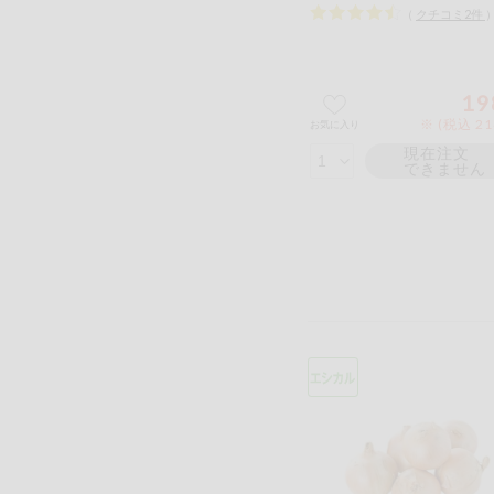
（
クチコミ
2
件
19
※ (税込 2
お気に入り
現在注文
できません