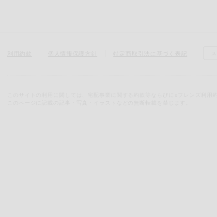
利用約款
個人情報保護方針
特定商取引法に基づく表記
ス
このサイトの利用に関しては、宅配事業に関する約款等ならびにeフレンズ利用
このページに記載の記事・写真・イラストなどの無断転載を禁じます。