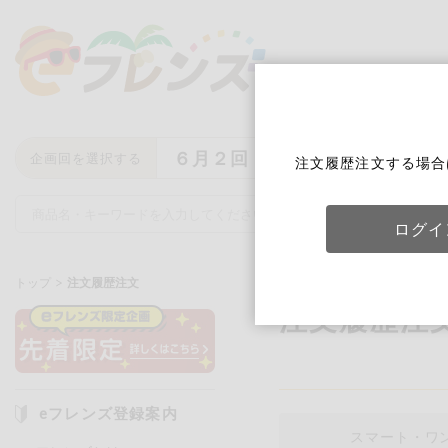
６月２回
企画回を選択する
注文履歴注文する場合
ログイ
トップ
注文履歴注文
注文履歴注
キーワード
キーワードをすべて含む
いず
eフレンズ登録案内
メーカー名
スマート・ワ