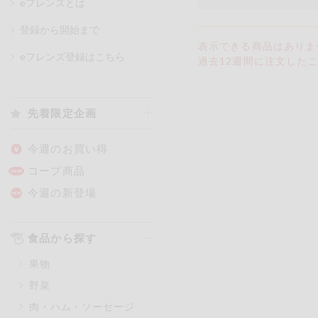
eフレンズとは
登録から開始まで
カテゴリ
表示できる商品はありま
eフレンズ登録はこちら
過去12週間に注文したこと
特価情報
先着限定企画
アレルゲン情報
特定原材料と特定原材料に準ずる
今週のお買い得
特定原材料
コープ商品
小麦
そば
卵
今週の新登場
特定原材料に準ずるもの
食品から探す
アーモンド
あわび
果物
オレンジ
カシュ
野菜
ごま
さけ
肉・ハム・ソーセージ
大豆
鶏肉