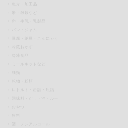
魚介・加工品
マカダミアナッツ
もも
米・雑穀など
アレルゲン情報は、商品企画時の
卵・牛乳・乳製品
ください。
特定原材料に準ずるものは、お取
パン・ジャム
豆腐・納豆・こんにゃく
冷蔵おかず
冷凍食品
リセット
ミールキットなど
麺類
乾物・粉類
レトルト・缶詰・瓶詰
調味料・だし・油・ルー
おやつ
飲料
酒・ノンアルコール