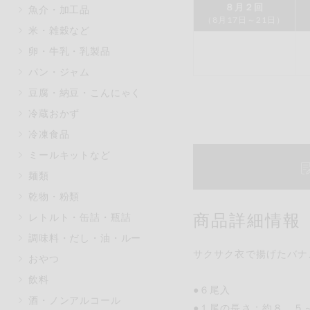
８月２回
魚介・加工品
マカダミアナッツ
もも
（8月17日～21日）
米・雑穀など
アレルゲン情報は、商品企画時の
卵・牛乳・乳製品
ください。
特定原材料に準ずるものは、お取
パン・ジャム
豆腐・納豆・こんにゃく
冷蔵おかず
冷凍食品
リセット
ミールキットなど
麺類
乾物・粉類
商品詳細情報
レトルト・缶詰・瓶詰
調味料・だし・油・ルー
サクサク衣で揚げたバナ
おやつ
飲料
●６尾入
酒・ノンアルコール
●１尾の長さ：約８．５