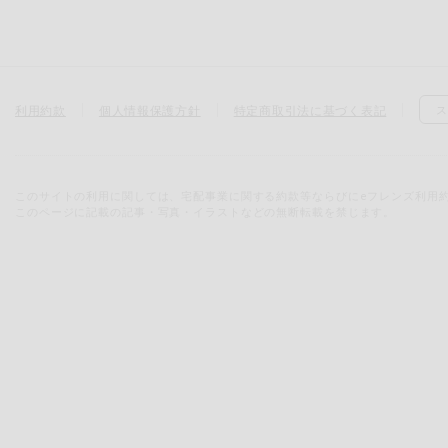
利用約款
個人情報保護方針
特定商取引法に基づく表記
ス
このサイトの利用に関しては、宅配事業に関する約款等ならびにeフレンズ利用
このページに記載の記事・写真・イラストなどの無断転載を禁じます。