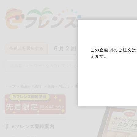
６月２回
企画回を選択する
この企画回のご注文は
えます。
トップ
食品から探す
魚介・加工品
丼の具・フライ・惣菜
サクッとプ
キーワード
キーワードをすべて含む
いず
eフレンズ登録案内
メーカー名