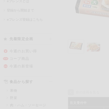
eフレンズとは
登録から開始まで
カテゴリ
eフレンズ登録はこちら
特価情報
先着限定企画
アレルゲン情報
特定原材料と特定原材料に準ずる
今週のお買い得
特定原材料
コープ商品
小麦
そば
卵
今週の新登場
特定原材料に準ずるもの
食品から探す
アーモンド
あわび
果物
前の企画を見る
オレンジ
カシュ
野菜
ごま
さけ
注文受付中
肉・ハム・ソーセージ
大豆
鶏肉