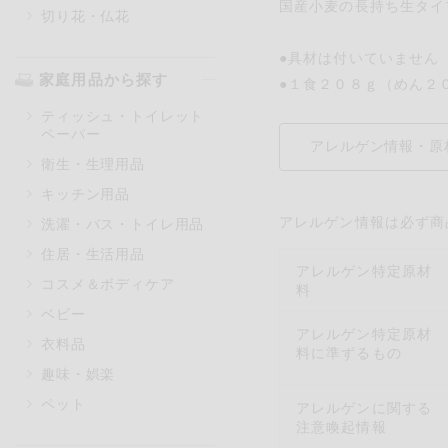
国産小麦の長持ち生タイ
切り花・仏花
●具材は付いていません
家庭用品から探す
●１食２０８ｇ（めん２
ティッシュ・トイレット
ペーパー
アレルゲン情報・原
衛生・生理用品
キッチン用品
アレルゲン情報は必ず商
洗濯・バス・トイレ用品
住居・生活用品
アレルゲン特定原材
コスメ＆ボディケア
料
ベビー
アレルゲン特定原材
衣料品
料に準ずるもの
趣味・娯楽
ペット
アレルゲンに関する
注意喚起情報