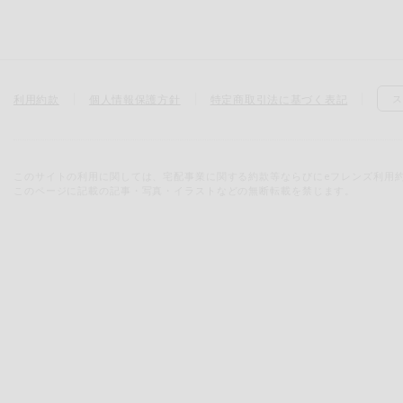
利用約款
個人情報保護方針
特定商取引法に基づく表記
ス
このサイトの利用に関しては、宅配事業に関する約款等ならびにeフレンズ利用
このページに記載の記事・写真・イラストなどの無断転載を禁じます。