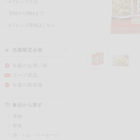
eフレンズとは
登録から開始まで
カテゴリ
eフレンズ登録はこちら
特価情報
先着限定企画
アレルゲン情報
特定原材料と特定原材料に準ずる
今週のお買い得
特定原材料
コープ商品
小麦
そば
卵
今週の新登場
特定原材料に準ずるもの
食品から探す
アーモンド
あわび
果物
オレンジ
カシュ
野菜
ごま
さけ
肉・ハム・ソーセージ
大豆
鶏肉