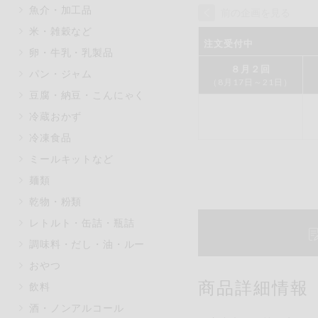
魚介・加工品
前の企画を見る
マカダミアナッツ
もも
米・雑穀など
アレルゲン情報は、商品企画時の
注文受付中
卵・牛乳・乳製品
ください。
８月２回
特定原材料に準ずるものは、お取
パン・ジャム
（8月17日～21日）
豆腐・納豆・こんにゃく
冷蔵おかず
冷凍食品
リセット
ミールキットなど
麺類
乾物・粉類
レトルト・缶詰・瓶詰
調味料・だし・油・ルー
おやつ
商品詳細情報
飲料
酒・ノンアルコール