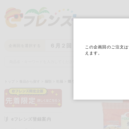
６月２回
企画回を選択する
この企画回のご注文は
えます。
トップ
食品から探す
麺類
乾麺
焼うどんしょうゆ味（国産小麦使用う
キーワード
キーワードをすべて含む
いず
eフレンズ登録案内
メーカー名