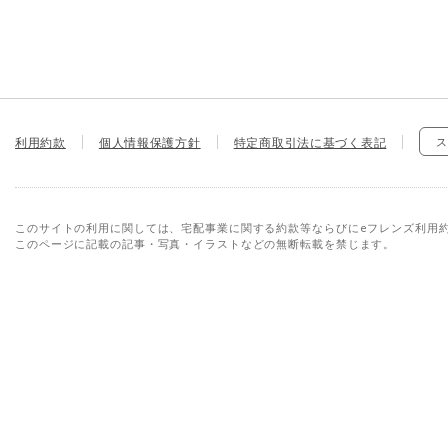
利用約款
個人情報保護方針
特定商取引法に基づく表記
ス
このサイトの利用に関しては、宅配事業に関する約款等ならびにeフレンズ利用
このページに記載の記事・写真・イラストなどの無断転載を禁じます。