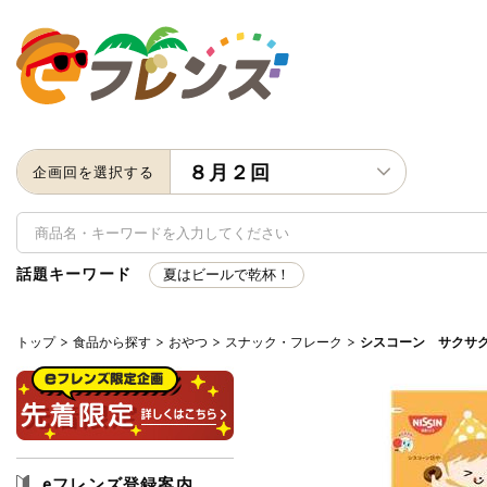
８月２回
企画回を選択する
話題キーワード
夏はビールで乾杯！
トップ
食品から探す
おやつ
スナック・フレーク
シスコーン サクサ
キーワード
キーワードをすべて含む
いず
メーカー名
eフレンズ登録案内