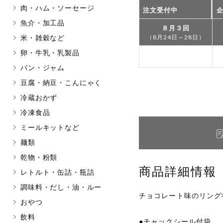
肉・ハム・ソーセージ
注文受付中
マカダミアナッツ
もも
魚介・加工品
８月３回
アレルゲン情報は、商品企画時の
米・雑穀など
（8月24日～28日）
ください。
特定原材料に準ずるものは、お取
卵・牛乳・乳製品
パン・ジャム
豆腐・納豆・こんにゃく
冷蔵おかず
リセット
冷凍食品
ミールキットなど
麺類
乾物・粉類
商品詳細情報
レトルト・缶詰・瓶詰
調味料・だし・油・ルー
チョコレート味のリング
おやつ
飲料
●チャックシール付袋