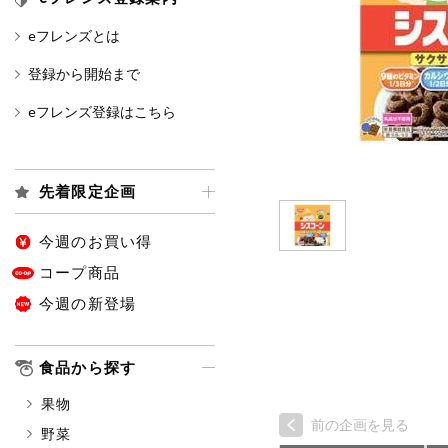
eフレンズとは
カテゴリ
登録から開始まで
eフレンズ登録はこちら
特価情報
先着限定企画
アレルゲン情報
特定原材料と特定原材料に準ずる
特定原材料
今週のお買い得
小麦
そば
卵
コープ商品
今週の新登場
特定原材料に準ずるもの
アーモンド
あわび
食品から探す
オレンジ
カシュ
果物
ごま
さけ
前の企画を見る
野菜
大豆
鶏肉