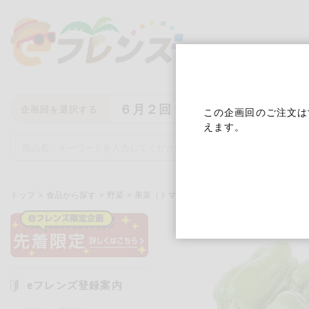
６月２回
企画回を選択する
この企画回のご注文は
えます。
トップ
食品から探す
野菜
果菜（トマト、きゅうりなど）
サン・グリ
キーワード
キーワードをすべて含む
いず
eフレンズ登録案内
メーカー名