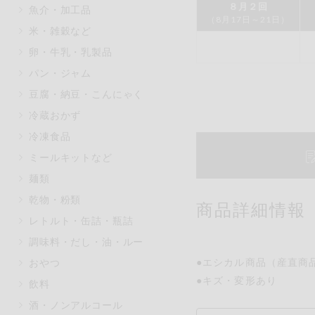
８月２回
魚介・加工品
マカダミアナッツ
もも
（8月17日～21日）
米・雑穀など
アレルゲン情報は、商品企画時の
卵・牛乳・乳製品
ください。
特定原材料に準ずるものは、お取
パン・ジャム
豆腐・納豆・こんにゃく
冷蔵おかず
冷凍食品
リセット
ミールキットなど
麺類
乾物・粉類
商品詳細情報
レトルト・缶詰・瓶詰
調味料・だし・油・ルー
●エシカル商品（産直商
おやつ
●キズ・変形あり
飲料
酒・ノンアルコール