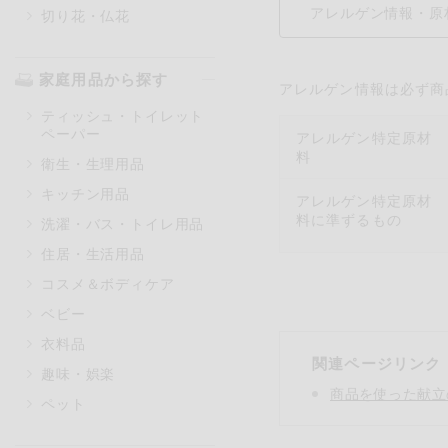
アレルゲン情報・原
切り花・仏花
家庭用品から探す
アレルゲン情報は必ず商
ティッシュ・トイレット
ペーパー
アレルゲン特定原材
料
衛生・生理用品
キッチン用品
アレルゲン特定原材
料に準ずるもの
洗濯・バス・トイレ用品
住居・生活用品
コスメ＆ボディケア
ベビー
衣料品
関連ページリンク
趣味・娯楽
商品を使った献立
ペット