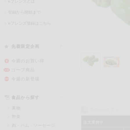
eフレンズとは
登録から開始まで
カテゴリ
eフレンズ登録はこちら
特価情報
先着限定企画
アレルゲン情報
特定原材料と特定原材料に準ずる
今週のお買い得
特定原材料
コープ商品
小麦
そば
卵
今週の新登場
特定原材料に準ずるもの
食品から探す
アーモンド
あわび
果物
前の企画を見る
オレンジ
カシュ
野菜
ごま
さけ
注文受付中
肉・ハム・ソーセージ
大豆
鶏肉