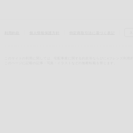
利用約款
個人情報保護方針
特定商取引法に基づく表記
ス
このサイトの利用に関しては、宅配事業に関する約款等ならびにeフレンズ利用
このページに記載の記事・写真・イラストなどの無断転載を禁じます。