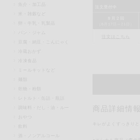
魚介・加工品
注文受付中
マカダミアナッツ
米・雑穀など
アレルゲン情報は、商品企画時
８月２回
卵・牛乳・乳製品
（8月17日～21日）
特定原材料に準ずるものは、お
パン・ジャム
注文はこちら
豆腐・納豆・こんにゃく
冷蔵おかず
リセット
冷凍食品
ミールキットなど
麺類
乾物・粉類
レトルト・缶詰・瓶詰
商品詳細情
調味料・だし・油・ルー
おやつ
キレがよくすっきりと
飲料
酒・ノンアルコール
●エシカル商品（森の