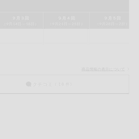
ご
ださい。
９月３回
９月４回
９月５回
（9月14日～18日）
（9月21日～25日）
（9月28日～2日）
商品情報の表示について
クチコミ
（ 18 件）