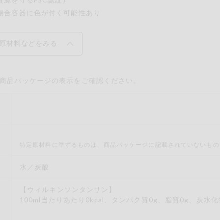
場合容器に色が付く可能性あり
原材料などをみる
商品パッケージの表示をご確認ください。
材
材
特定原材料に準ずるものは、商品パッケージに記載されていないもの
水／炭酸
【ウィルキンソンタンサン】
100ml当たりあたり0kcal、タンパク質0g、脂質0g、炭水