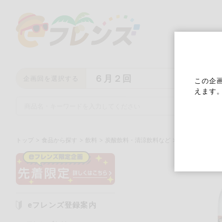
６月２回
企画回を選択する
この企
えます
トップ
食品から探す
飲料
炭酸飲料・清涼飲料など
ウィルキンソン
キーワード
キーワードをすべて含む
い
eフレンズ登録案内
メーカー名