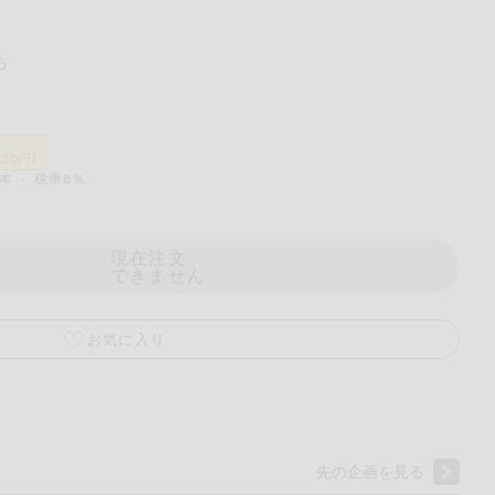
も
030円)
本 ・ 税率8％
現在注文
できません
くるみ
お気に入り
ら
チン
先の企画を見る