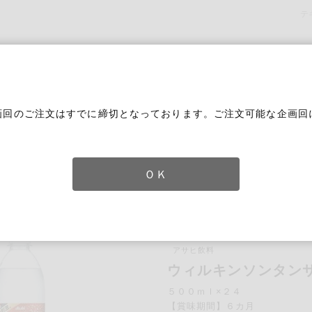
テ
画回のご注文はすでに締切となっております。ご注文可能な企画回
。
ＯＫ
タンサン
アサヒ飲料
ずれかのキーワードを含む
ウィルキンソンタン
５００ｍｌ×２４
【賞味期間】６カ月