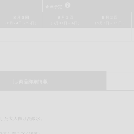
企画予定
もも
やまいも
りん
の情報のため、ご使用前には必ず商品パッケージの表示をご確認く
８月３回
９月１回
９月２回
（8月24日～28日）
（8月31日～4日）
（9月7日～11日）
取引先から情報提供のあった範囲でのお知らせです。
この条件で検索する
商品詳細情報
報
した大人向け炭酸水。
資源を守るFSC認証）