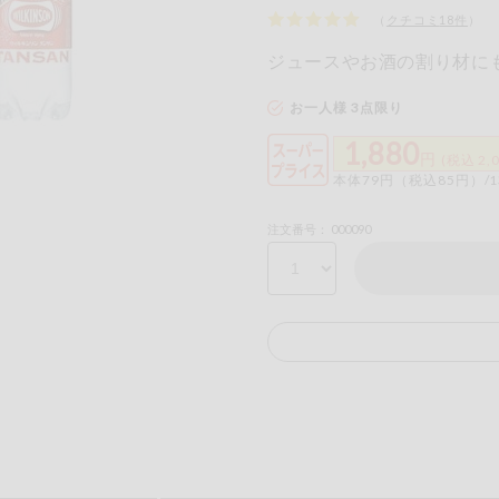
（
クチコミ
18
件
）
ジュースやお酒の割り材に
お一人様 3点限り
1,880
円
(税込 2,
本体79円（税込85円）/1
るものが含まれていない商品を検索できます。
注文番号： 000090
卵
乳
落花生
えび
かに
あわび
いか
いく
カシューナッツ
キウイフルーツ
牛肉
さけ
さば
ゼラ
鶏肉
バナナ
豚肉