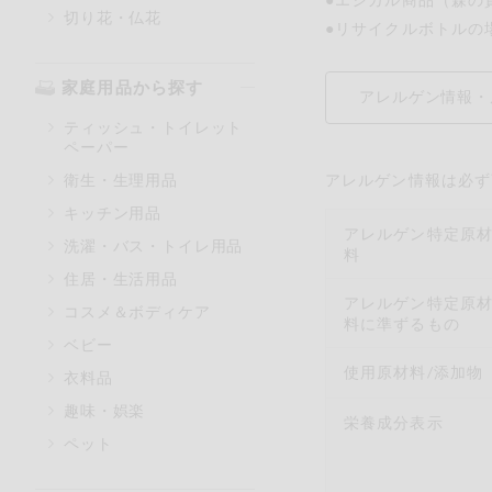
切り花・仏花
●リサイクルボトルの
家庭用品から探す
アレルゲン情報・
ティッシュ・トイレット
ペーパー
衛生・生理用品
アレルゲン情報は必ず
キッチン用品
アレルゲン特定原
洗濯・バス・トイレ用品
料
住居・生活用品
アレルゲン特定原
コスメ＆ボディケア
料に準ずるもの
ベビー
使用原材料/添加物
衣料品
趣味・娯楽
栄養成分表示
ペット