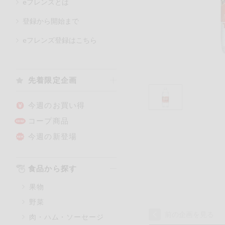
eフレンズとは
登録から開始まで
カテゴリ
eフレンズ登録はこちら
特価情報
先着限定企画
アレルゲン情報
特定原材料と特定原材料に準ず
今週のお買い得
特定原材料
コープ商品
小麦
そば
今週の新登場
特定原材料に準ずるもの
食品から探す
アーモンド
果物
オレンジ
野菜
ごま
前の企画を見る
肉・ハム・ソーセージ
大豆