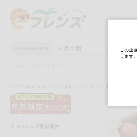
６月２回
企画回を選択する
この企
えます
トップ
食品から探す
野菜
果菜（トマト、きゅうりなど）
治道トマ
キーワード
キーワードをすべて含む
い
eフレンズ登録案内
メーカー名