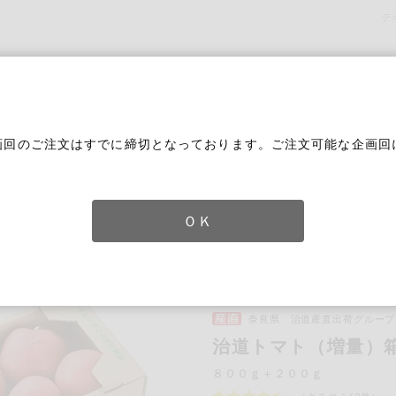
テ
画回のご注文はすでに締切となっております。ご注文可能な企画回
。
ＯＫ
ト（増量）箱入
奈良県 治道産直出荷グループ
ずれかのキーワードを含む
治道トマト（増量）
８００ｇ＋２００ｇ