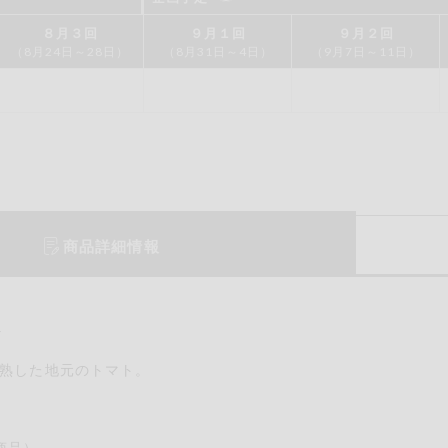
もも
やまいも
りん
８月３回
９月１回
９月２回
（8月24日～28日）
（8月31日～4日）
（9月7日～11日）
の情報のため、ご使用前には必ず商品パッケージの表示をご確認く
取引先から情報提供のあった範囲でのお知らせです。
この条件で検索する
商品詳細情報
報
熟した地元のトマト。
商品）