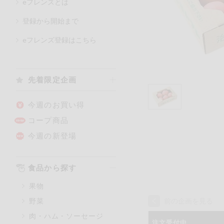
eフレンズとは
登録から開始まで
カテゴリ
eフレンズ登録はこちら
特価情報
先着限定企画
アレルゲン情報
特定原材料と特定原材料に準ず
今週のお買い得
特定原材料
コープ商品
小麦
そば
今週の新登場
特定原材料に準ずるもの
食品から探す
アーモンド
果物
オレンジ
野菜
前の企画を見る
ごま
肉・ハム・ソーセージ
大豆
注文受付中