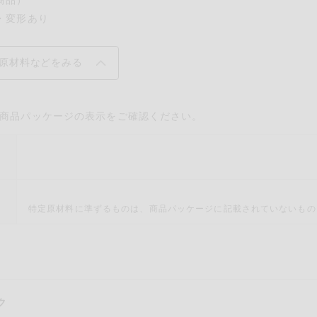
・変形あり
原材料などをみる
商品パッケージの表示をご確認ください。
材
材
特定原材料に準ずるものは、商品パッケージに記載されていないもの
ク