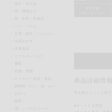
魚介・加工品
マカダミアナッツ
８月２回
米・雑穀など
（8月17日～21日）
アレルゲン情報は、商品企画時
卵・牛乳・乳製品
特定原材料に準ずるものは、お
パン・ジャム
豆腐・納豆・こんにゃく
冷蔵おかず
リセット
冷凍食品
ミールキットなど
麺類
乾物・粉類
レトルト・缶詰・瓶詰
商品詳細情
調味料・だし・油・ルー
水を控えじっくり樹で
おやつ
飲料
●３～１４玉程度
酒・ノンアルコール
●エシカル商品（産直