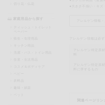
切り花・仏花
●大きさ不揃い・キズ
家庭用品から探す
アレルゲン情報・
ティッシュ・トイレット
ペーパー
衛生・生理用品
アレルゲン情報は必ず
キッチン用品
アレルゲン特定原
洗濯・バス・トイレ用品
料
住居・生活用品
アレルゲン特定原
コスメ＆ボディケア
料に準ずるもの
ベビー
衣料品
趣味・娯楽
ペット
関連ページリン