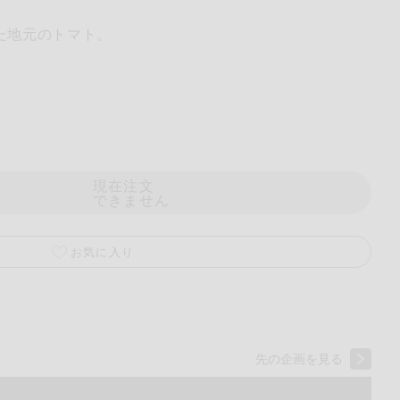
た地元のトマト。
現在注文
できません
くるみ
お気に入り
ら
先の企画を見る
チン