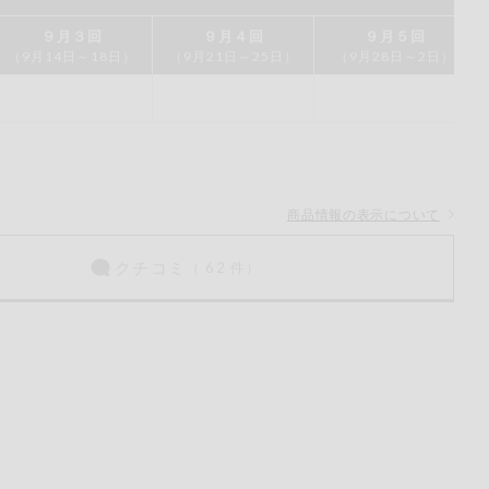
ご
９月３回
９月４回
９月５回
（9月14日～18日）
（9月21日～25日）
（9月28日～2日）
ださい。
商品情報の表示について
クチコミ
（ 62 件）