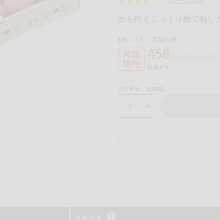
（
クチコミ
62
件
）
水を控えじっくり樹で熟し
6月～7月・月間特売
458
円
(税込 495円)
税率8％
注文番号： 000082
るものが含まれていない商品を検索できます。
卵
乳
落花生
えび
かに
あわび
いか
いく
カシューナッツ
キウイフルーツ
牛肉
さけ
さば
ゼラ
鶏肉
バナナ
豚肉
企画予定