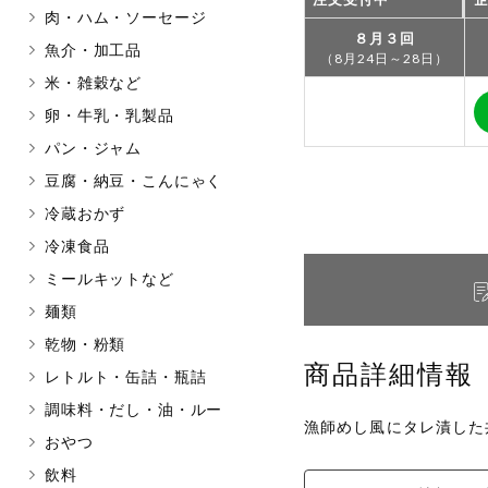
肉・ハム・ソーセージ
マカダミアナッツ
もも
８月３回
魚介・加工品
（8月24日～28日）
アレルゲン情報は、商品企画時の
米・雑穀など
ください。
特定原材料に準ずるものは、お取
卵・牛乳・乳製品
パン・ジャム
豆腐・納豆・こんにゃく
冷蔵おかず
リセット
冷凍食品
ミールキットなど
麺類
乾物・粉類
商品詳細情報
レトルト・缶詰・瓶詰
調味料・だし・油・ルー
漁師めし風にタレ漬した
おやつ
飲料