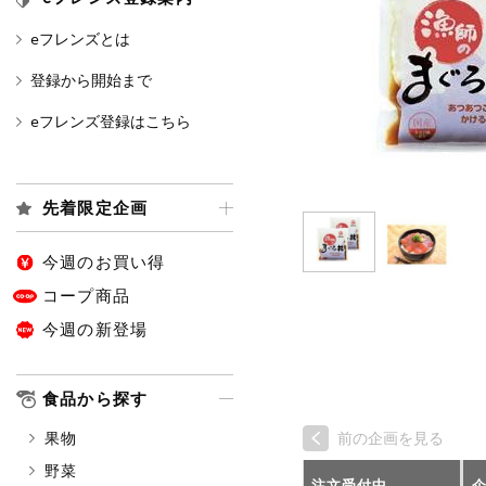
eフレンズとは
カテゴリ
登録から開始まで
eフレンズ登録はこちら
特価情報
先着限定企画
アレルゲン情報
特定原材料と特定原材料に準ずる
特定原材料
今週のお買い得
小麦
そば
卵
コープ商品
今週の新登場
特定原材料に準ずるもの
アーモンド
あわび
食品から探す
オレンジ
カシュ
果物
前の企画を見る
ごま
さけ
野菜
大豆
鶏肉
注文受付中