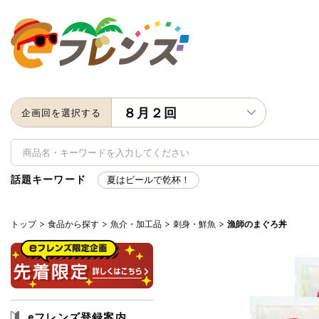
８月２回
企画回を選択する
話題キーワード
夏はビールで乾杯！
トップ
食品から探す
魚介・加工品
刺身・鮮魚
漁師のまぐろ丼
キーワード
キーワードをすべて含む
いず
メーカー名
eフレンズ登録案内