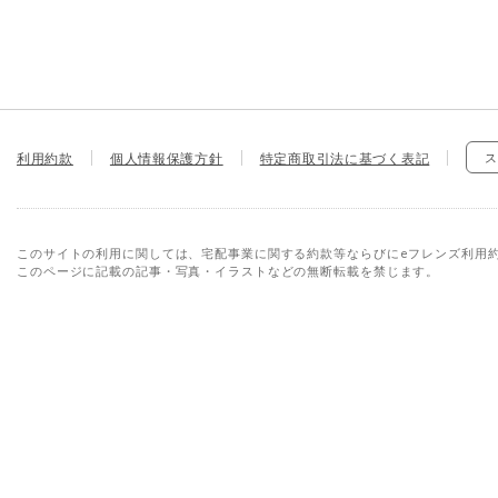
利用約款
個人情報保護方針
特定商取引法に基づく表記
ス
このサイトの利用に関しては、宅配事業に関する約款等ならびにeフレンズ利用
このページに記載の記事・写真・イラストなどの無断転載を禁じます。