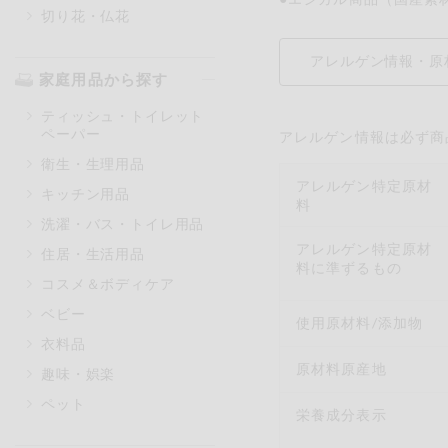
切り花・仏花
アレルゲン情報・原
家庭用品から探す
ティッシュ・トイレット
ペーパー
アレルゲン情報は必ず商
衛生・生理用品
アレルゲン特定原材
キッチン用品
料
洗濯・バス・トイレ用品
アレルゲン特定原材
住居・生活用品
料に準ずるもの
コスメ＆ボディケア
ベビー
使用原材料/添加物
衣料品
原材料原産地
趣味・娯楽
ペット
栄養成分表示