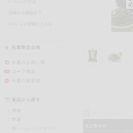
eフレンズとは
登録から開始まで
カテゴリ
eフレンズ登録はこちら
特価情報
先着限定企画
アレルゲン情報
特定原材料と特定原材料に準ずる
今週のお買い得
特定原材料
コープ商品
小麦
そば
卵
今週の新登場
特定原材料に準ずるもの
食品から探す
アーモンド
あわび
果物
オレンジ
カシュ
前の企画を見る
野菜
ごま
さけ
注文受付中
肉・ハム・ソーセージ
大豆
鶏肉