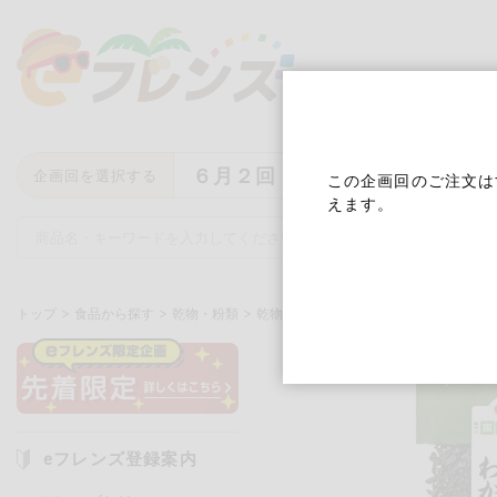
６月２回
企画回を選択する
この企画回のご注文は
えます。
トップ
食品から探す
乾物・粉類
乾物（ごま、海苔など）
三陸産カッ
キーワード
キーワードをすべて含む
いず
eフレンズ登録案内
メーカー名