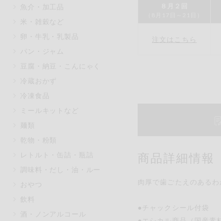
８月２回
魚介・加工品
マカダミアナッツ
もも
（8月17日～21日）
米・雑穀など
アレルゲン情報は、商品企画時の
卵・牛乳・乳製品
ください。
注文はこちら
特定原材料に準ずるものは、お取
パン・ジャム
豆腐・納豆・こんにゃく
冷蔵おかず
冷凍食品
リセット
ミールキットなど
麺類
乾物・粉類
レトルト・缶詰・瓶詰
商品詳細情報
調味料・だし・油・ルー
肉厚で歯ごたえのあるわ
おやつ
飲料
●チャックシール付袋
酒・ノンアルコール
●エシカル商品（国産素