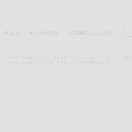
利用約款
個人情報保護方針
特定商取引法に基づく表記
ス
このサイトの利用に関しては、宅配事業に関する約款等ならびにeフレンズ利用
このページに記載の記事・写真・イラストなどの無断転載を禁じます。