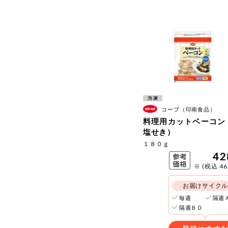
コープ（印南食品）
料理用カットベーコン
塩せき）
１８０ｇ
42
※ (税込 4
お届けサイク
毎週
隔週
隔週ＢＤ