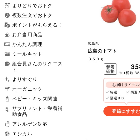
よりどりでおトク
複数注文でおトク
ポイントがもらえる！
お弁当用商品
広島県
かんたん調理
広島のトマト
ミールキット
３５０ｇ
組合員さんのリクエス
35
ト
※ (税込 3
よりすぐり
お届けサイク
オーガニック
毎週
隔週
ベビー・キッズ関連
隔週ＢＤ
サプリメント・栄養補
登録にすす
助食品
アレルゲン対応
エシカル