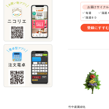
お届けサイク
毎週
隔週
隔週ＢＤ
登録にすす
竹中庭園緑化