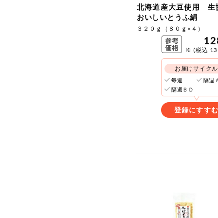
北海道産大豆使用 生
おいしいとうふ絹
３２０ｇ（８０ｇ×４）
12
※ (税込 1
お届けサイク
毎週
隔週
隔週ＢＤ
登録にすす