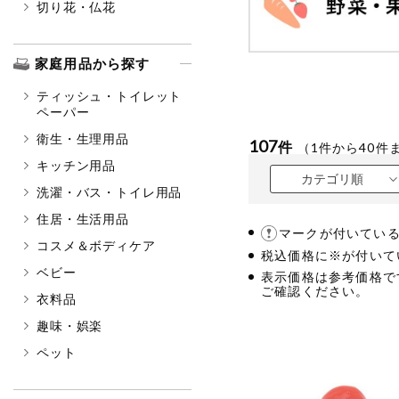
切り花・仏花
家庭用品から探す
ティッシュ・トイレット
ペーパー
衛生・生理用品
107
件
（
1
件から
40
件
キッチン用品
カテゴリ順
洗濯・バス・トイレ用品
住居・生活用品
マークが付いてい
コスメ＆ボディケア
税込価格に※が付いて
ベビー
表示価格は参考価格で
ご確認ください。
衣料品
趣味・娯楽
ペット