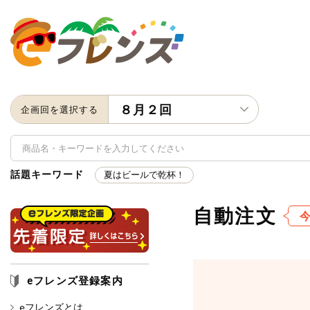
８月２回
企画回を選択する
話題キーワード
夏はビールで乾杯！
自動注文
キーワード
キーワードをすべて含む
いず
eフレンズ登録案内
メーカー名
eフレンズとは