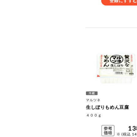
登録にすす
マルツネ
生しぼりもめん豆腐
４００ｇ
13
※ (税込 1