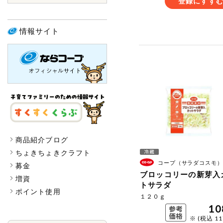
登録にすす
情報サイト
商品紹介ブログ
ちょきちょきクラフト
コープ（サラダコスモ）
募金
ブロッコリーの新芽入
増資
トサラダ
ポイント使用
１２０ｇ
10
※ (税込 1