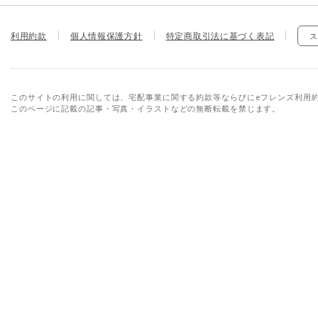
利用約款
個人情報保護方針
特定商取引法に基づく表記
ス
このサイトの利用に関しては、宅配事業に関する約款等ならびにeフレンズ利用
このページに記載の記事・写真・イラストなどの無断転載を禁じます。