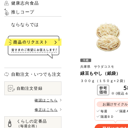
健康志向食品
推しコープ
ならならでは
兵庫県 サラダコスモ
緑豆もやし（紙袋）
自動注文・いつでも注文
３００ｇ（１５０ｇ×２袋）
5
自動注文登録
※ (税込 6
確認はこちら
お届けサイク
修正はこちら
毎週
隔週
隔週ＢＤ
くらしの定番品
（毎週企画）