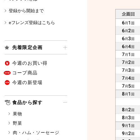
登録から開始まで
カテゴリ
eフレンズ登録はこちら
特価情報
先着限定企画
今週のお買い得
アレルゲン情報
特定原材料と特定原材料に準ずる
コープ商品
特定原材料
今週の新登場
小麦
そば
卵
特定原材料に準ずるもの
食品から探す
アーモンド
あわび
果物
オレンジ
カシュ
野菜
ごま
さけ
肉・ハム・ソーセージ
大豆
鶏肉