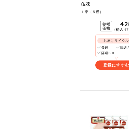
仏花
１束（５種）
42
(税込 47
お届けサイク
毎週
隔週
隔週ＢＤ
登録にすす