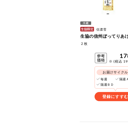
信濃雪
生協の信州ぼってりあ
２枚
17
※ (税込 1
お届けサイク
毎週
隔週
隔週ＢＤ
登録にすす