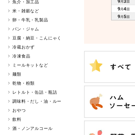
魚介・加工品
マカダミアナッツ
もも
米・雑穀など
アレルゲン情報は、商品企画時の
卵・牛乳・乳製品
ください。
パン・ジャム
特定原材料に準ずるものは、お取
豆腐・納豆・こんにゃく
冷蔵おかず
冷凍食品
リセット
ミールキットなど
麺類
乾物・粉類
レトルト・缶詰・瓶詰
調味料・だし・油・ルー
おやつ
飲料
酒・ノンアルコール