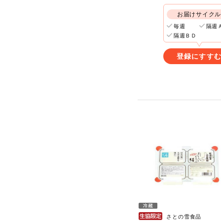
お届けサイク
毎週
隔週
隔週ＢＤ
登録にすす
さとの雪食品