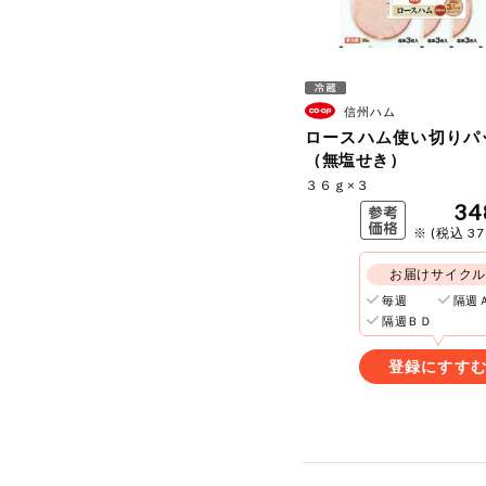
信州ハム
ロースハム使い切りパ
（無塩せき）
３６ｇ×３
34
※ (税込 3
お届けサイク
毎週
隔週
隔週ＢＤ
登録にすす