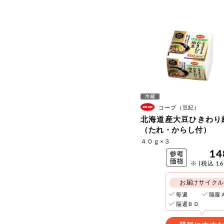
コープ（豆紀）
北海道産大豆ひきわり
（たれ・からし付）
４０ｇ×３
14
※ (税込 1
お届けサイク
毎週
隔週
隔週ＢＤ