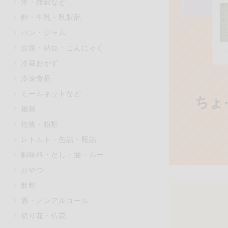
米・雑穀など
マカダミアナッツ
もも
卵・牛乳・乳製品
アレルゲン情報は、商品企画時の
パン・ジャム
ください。
豆腐・納豆・こんにゃく
特定原材料に準ずるものは、お取
冷蔵おかず
冷凍食品
ミールキットなど
リセット
麺類
乾物・粉類
レトルト・缶詰・瓶詰
調味料・だし・油・ルー
おやつ
飲料
酒・ノンアルコール
切り花・仏花