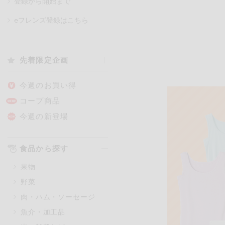
登録から開始まで
eフレンズ登録はこちら
カテゴリ
先着限定企画
特価情報
今週のお買い得
コープ商品
アレルゲン情報
特定原材料と特定原材料に準ずる
今週の新登場
特定原材料
小麦
そば
卵
食品から探す
特定原材料に準ずるもの
果物
アーモンド
あわび
野菜
オレンジ
カシュ
肉・ハム・ソーセージ
ごま
さけ
魚介・加工品
大豆
鶏肉