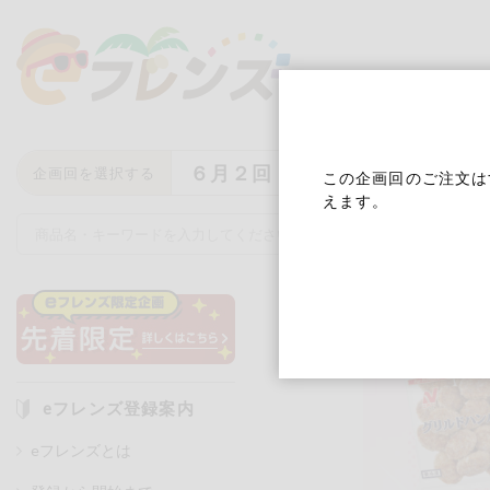
６月２回
企画回を選択する
この企画回のご注文は
えます。
キーワード
キーワードをすべて含む
いず
eフレンズ登録案内
eフレンズとは
メーカー名