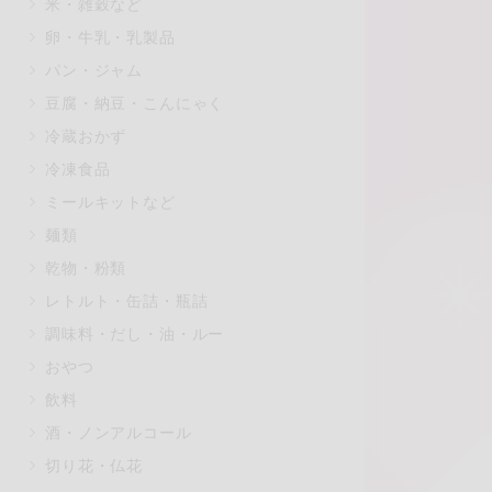
米・雑穀など
マカダミアナッツ
もも
卵・牛乳・乳製品
アレルゲン情報は、商品企画時の
パン・ジャム
ください。
豆腐・納豆・こんにゃく
特定原材料に準ずるものは、お取
冷蔵おかず
冷凍食品
ミールキットなど
リセット
麺類
乾物・粉類
レトルト・缶詰・瓶詰
調味料・だし・油・ルー
おやつ
飲料
酒・ノンアルコール
切り花・仏花