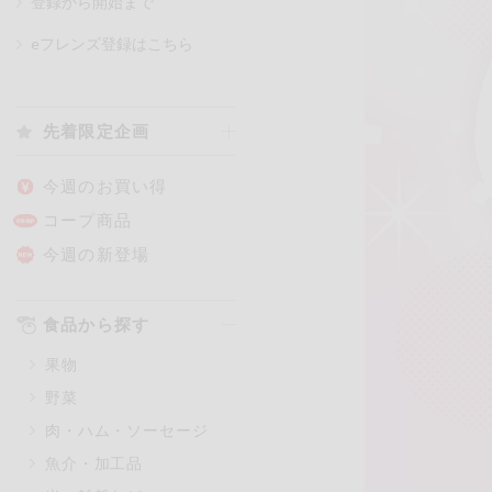
登録から開始まで
eフレンズ登録はこちら
カテゴリ
先着限定企画
特価情報
今週のお買い得
コープ商品
アレルゲン情報
特定原材料と特定原材料に準ずる
今週の新登場
特定原材料
小麦
そば
卵
食品から探す
特定原材料に準ずるもの
果物
アーモンド
あわび
野菜
オレンジ
カシュ
肉・ハム・ソーセージ
ごま
さけ
魚介・加工品
大豆
鶏肉