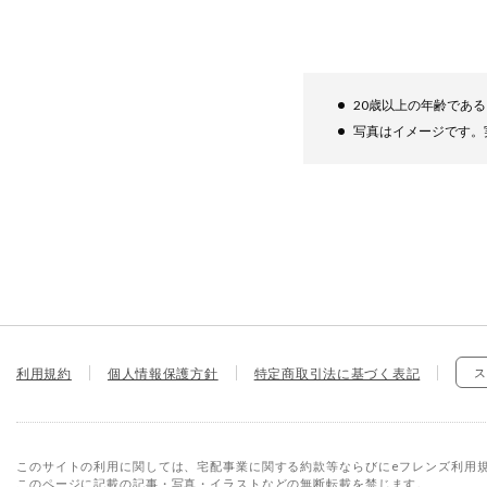
20歳以上の年齢であ
写真はイメージです。
利用規約
個人情報保護方針
特定商取引法に基づく表記
ス
このサイトの利用に関しては、宅配事業に関する約款等ならびにeフレンズ利用
このページに記載の記事・写真・イラストなどの無断転載を禁じます。