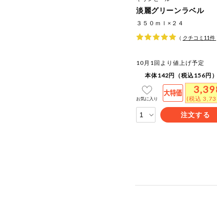
淡麗グリーンラベル
３５０ｍｌ×２４
（
クチコミ
11
件
10月1回より値上げ予定
本体142円（税込156円）
3,39
(税込 3,7
お気に入り
注文する