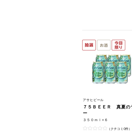
アサヒビール
７５ＢＥＥＲ 真夏の
ー
３５０ｍｌ×６
（クチコミ0件）