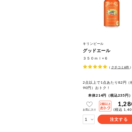
キリンビール
グッドエール
３５０ｍｌ×６
（
クチコミ
6
件
2点以上で1点あたり82円（
90円）おトク！
本体214円（税込235円）
1,28
(税込 1,4
お気に入り
注文する