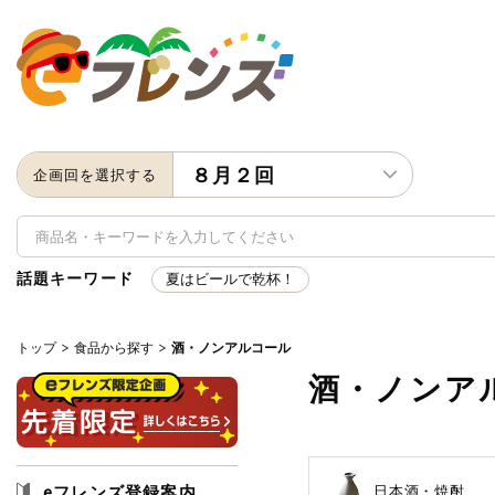
８月２回
企画回を選択する
話題キーワード
夏はビールで乾杯！
トップ
食品から探す
酒・ノンアルコール
キーワード
酒・ノンア
キーワードをすべて含む
いず
メーカー名
eフレンズ登録案内
日本酒・焼酎