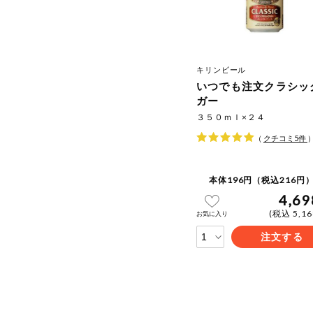
キリンビール
いつでも注文クラシッ
ガー
３５０ｍｌ×２４
（
クチコミ
5
件
本体196円（税込216円）
4,69
(税込 5,1
お気に入り
注文する