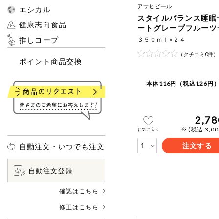
アサヒビール
エシカル
スタイルバランス睡眠
健康志向食品
ートグレープフルーツ
ーテイスト
推しコープ
３５０ｍｌ×２４
（クチコミ0件）
ポイント商品交換
本体116円（税込126円）
2,78
※ (税込 3,0
お気に入り
注文する
自動注文・いつでも注文
自動注文登録
確認はこちら
修正はこちら