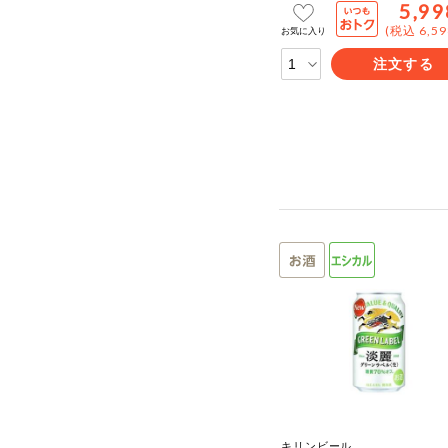
5,99
(税込 6,5
お気に入り
注文する
キリンビール