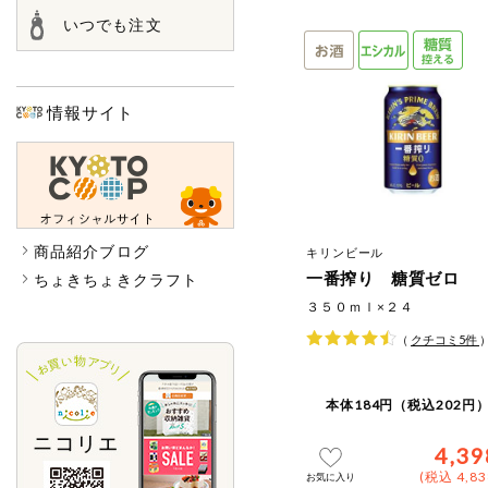
いつでも注文
情報サイト
商品紹介ブログ
キリンビール
一番搾り 糖質ゼロ
ちょきちょきクラフト
３５０ｍｌ×２４
（
クチコミ
5
件
本体184円（税込202円）
4,39
(税込 4,8
お気に入り