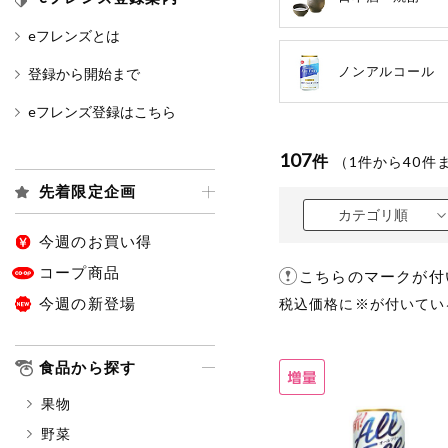
eフレンズとは
カテゴリ
ノンアルコール
登録から開始まで
eフレンズ登録はこちら
特価情報
107
件
（
1
件から
40
件
先着限定企画
アレルゲン情報
特定原材料と特定原材料に準ずる
カテゴリ順
特定原材料
今週のお買い得
小麦
そば
卵
コープ商品
こちらのマークが付
今週の新登場
税込価格に※が付いてい
特定原材料に準ずるもの
アーモンド
あわび
食品から探す
オレンジ
カシュ
果物
ごま
さけ
野菜
大豆
鶏肉