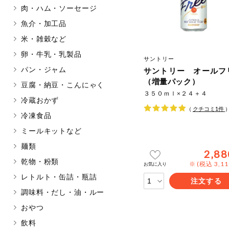
肉・ハム・ソーセージ
マカダミアナッツ
もも
魚介・加工品
アレルゲン情報は、商品企画時の
米・雑穀など
ください。
特定原材料に準ずるものは、お取
卵・牛乳・乳製品
サントリー
パン・ジャム
サントリー オールフ
（増量パック）
豆腐・納豆・こんにゃく
３５０ｍｌ×２４＋４
冷蔵おかず
リセット
（
クチコミ
1
件
冷凍食品
ミールキットなど
麺類
2,88
乾物・粉類
※ (税込 3,1
お気に入り
レトルト・缶詰・瓶詰
注文する
調味料・だし・油・ルー
おやつ
飲料