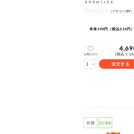
３５０ｍｌ×２４
（クチコミ0件）
本体196円（税込216円）
4,69
(税込 5,1
お気に入り
注文する