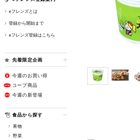
eフレンズとは
カテゴリ
登録から開始まで
eフレンズ登録はこちら
特価情報
先着限定企画
アレルゲン情報
特定原材料と特定原材料に準ずる
特定原材料
今週のお買い得
小麦
そば
卵
コープ商品
今週の新登場
特定原材料に準ずるもの
アーモンド
あわび
食品から探す
オレンジ
カシュ
果物
ごま
さけ
野菜
大豆
鶏肉