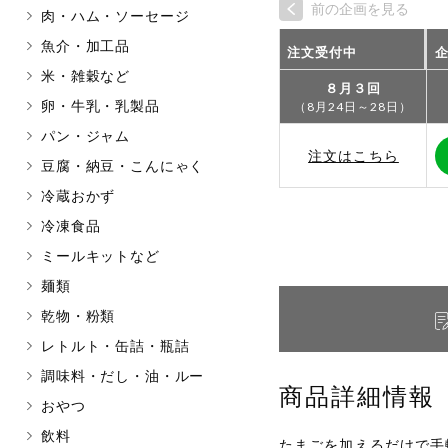
前の企画を見る
肉・ハム・ソーセージ
マカダミアナッツ
もも
魚介・加工品
注文受付中
アレルゲン情報は、商品企画時の
米・雑穀など
ください。
８月３回
特定原材料に準ずるものは、お取
卵・牛乳・乳製品
（8月24日～28日）
パン・ジャム
注文はこちら
豆腐・納豆・こんにゃく
冷蔵おかず
リセット
冷凍食品
ミールキットなど
麺類
乾物・粉類
レトルト・缶詰・瓶詰
調味料・だし・油・ルー
商品詳細情報
おやつ
飲料
たまごを加えるだけで手