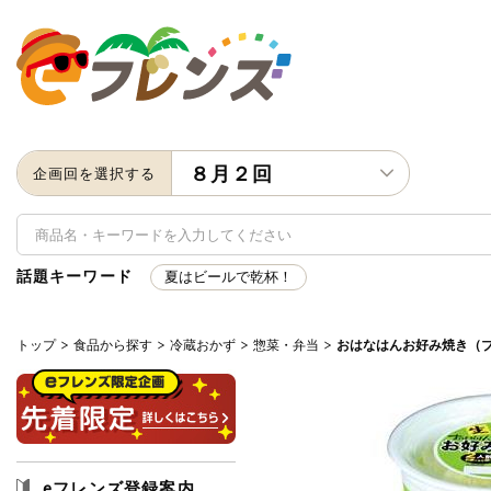
８月２回
企画回を選択する
話題キーワード
夏はビールで乾杯！
トップ
食品から探す
冷蔵おかず
惣菜・弁当
おはなはんお好み焼き（
キーワード
キーワードをすべて含む
いず
メーカー名
eフレンズ登録案内