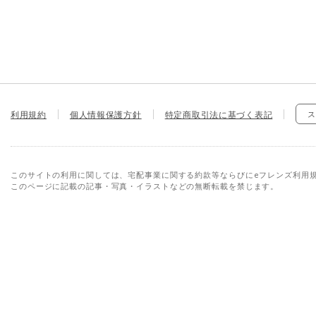
利用規約
個人情報保護方針
特定商取引法に基づく表記
ス
このサイトの利用に関しては、宅配事業に関する約款等ならびにeフレンズ利用
このページに記載の記事・写真・イラストなどの無断転載を禁じます。