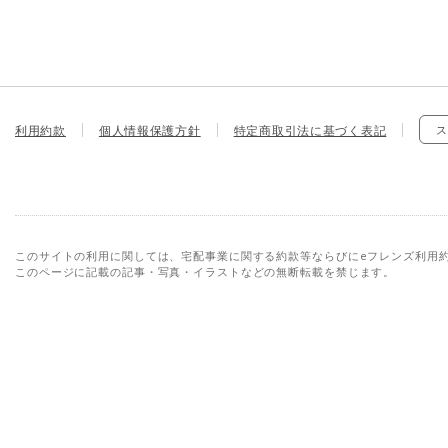
利用約款
個人情報保護方針
特定商取引法に基づく表記
ス
このサイトの利用に関しては、宅配事業に関する約款等ならびにeフレンズ利用
このページに記載の記事・写真・イラストなどの無断転載を禁じます。